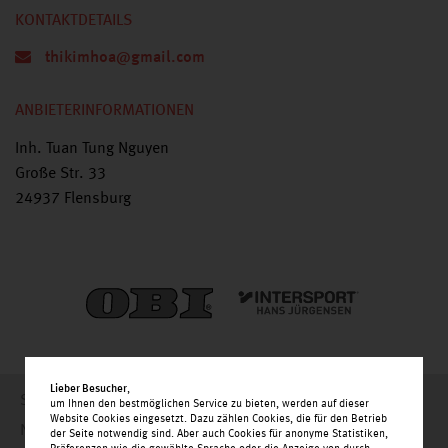
KONTAKTDETAILS
thikimhoa@gmail.com
ANBIETERINFORMATIONEN
Inh. Tuan Tung Nguyen
Große Str. 33
24937 Flensburg
Lieber Besucher
,
Startseite
um Ihnen den bestmöglichen Service zu bieten, werden auf dieser
Website Cookies eingesetzt. Dazu zählen Cookies, die für den Betrieb
Nachrichten
der Seite notwendig sind. Aber auch Cookies für anonyme Statistiken,