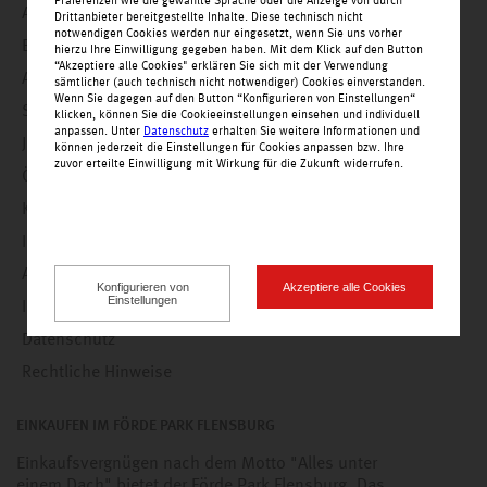
Präferenzen wie die gewählte Sprache oder die Anzeige von durch
Angebote
Drittanbieter bereitgestellte Inhalte. Diese technisch nicht
notwendigen Cookies werden nur eingesetzt, wenn Sie uns vorher
Einkaufswelt
hierzu Ihre Einwilligung gegeben haben. Mit dem Klick auf den Button
“Akzeptiere alle Cookies" erklären Sie sich mit der Verwendung
Alle Geschäfte alphabetisch
sämtlicher (auch technisch nicht notwendiger) Cookies einverstanden.
Wenn Sie dagegen auf den Button “Konfigurieren von Einstellungen“
Service
klicken, können Sie die Cookieeinstellungen einsehen und individuell
anpassen. Unter
Datenschutz
erhalten Sie weitere Informationen und
Jobs
können jederzeit die Einstellungen für Cookies anpassen bzw. Ihre
zuvor erteilte Einwilligung mit Wirkung für die Zukunft widerrufen.
Öffnungszeiten
Kontakt
Impressionen
Anfahrt
Konfigurieren von
Akzeptiere alle Cookies
Einstellungen
Impressum
Datenschutz
Rechtliche Hinweise
EINKAUFEN IM FÖRDE PARK FLENSBURG
Einkaufsvergnügen nach dem Motto "Alles unter
einem Dach" bietet der Förde Park Flensburg. Das