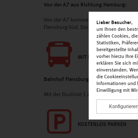
Von der A7 aus Richtung Hamburg:
Von der A7 kommend Abfahrt Flensburg/
Lieber Besucher
,
Flensburg-Süd. Danach folgen Sie bitte
um Ihnen den bestm
zählen Cookies, die
Statistiken, Präfer
bereitgestellte Inh
vorher hierzu Ihre 
MIT DEM BUS
erklären Sie sich m
einverstanden. Wen
die Cookieeinstell
Bahnhof Flensburg:
Informationen und k
Einwilligung mit Wi
Mit der Buslinie 1 zum ZOB, Umsteigen i
Konfiguriere
KOSTENLOS PARKEN