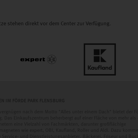
e stehen direkt vor dem Center zur Verfügung.
EN IM FÖRDE PARK FLENSBURG
vergnügen nach dem Motto "Alles unter einem Dach" bietet der F
g. Das Einkaufszentrum beherbergt auf einer Fläche von mehr als
etern eine Vielzahl von Fachmärkten, darunter großflächige
magneten wie expert, OBI, Kaufland, Roller und Aldi. Dazu komm
ve Service- und Dienstleistungsanbieter. Bäckerei, Friseur und B