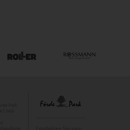
örde Park
 47.000
en
uchhandlung
Empfehlen Sie uns: