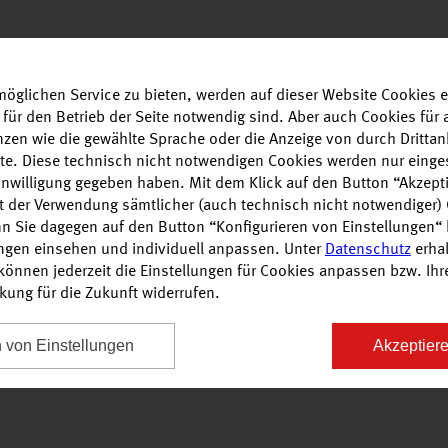
Glücksburg. Rechts auf die Stadtumgehung B200 Richtung
 den Hinweisschildern bis zum Förde Park.
öglichen Service zu bieten, werden auf dieser Website Cookies e
 für den Betrieb der Seite notwendig sind. Aber auch Cookies fü
enzen wie die gewählte Sprache oder die Anzeige von durch Drittan
alte. Diese technisch nicht notwendigen Cookies werden nur einge
Einwilligung gegeben haben. Mit dem Klick auf den Button “Akzepti
it der Verwendung sämtlicher (auch technisch nicht notwendiger)
n Sie dagegen auf den Button “Konfigurieren von Einstellungen“ 
ungen einsehen und individuell anpassen. Unter
Datenschutz
erhal
önnen jederzeit die Einstellungen für Cookies anpassen bzw. Ihre 
rkung für die Zukunft widerrufen.
n die Buslinie 14 oder mit der Buslinie 15.
n von Einstellungen
Akzeptiere