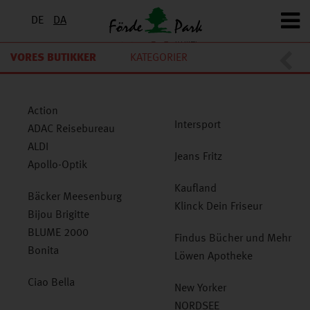
DE
DA
Roller
VORES BUTIKKER
KATEGORIER
Kaufland
GESCHÄFTE
A-Z
Action
Intersport
ADAC Reisebureau
ALDI
Takko Fashion
Jeans Fritz
Apollo-Optik
New Yorker
Kaufland
Intersport Hans Jürgensen
Bäcker Meesenburg
Klinck Dein Friseur
Bijou Brigitte
Siemes Schuhcenter
BLUME 2000
Findus Bücher und Mehr
Bonita
Löwen Apotheke
Action
Fressnapf
Ciao Bella
New Yorker
Rossmann
NORDSEE