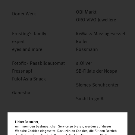
ALDI
expert
OBI Markt
Döner Werk
ORO VIVO Juweliere
Ernsting's family
ReMass Massagesessel
expert
Roller
eyes and more
Rossmann
OBI Markt
Fotofix - Passbildautomat
s.Oliver
Fressnapf
SB-Filiale der Nospa
Fuloi Asia Snack
Siemes Schuhcenter
Ganesha
Sushi to go &...
Lieber Besucher
,
um Ihnen den bestmöglichen Service zu bieten, werden auf dieser
Website Cookies eingesetzt. Dazu zählen Cookies, die für den Betrieb