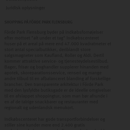
Juridisk oplysninger
SHOPPING PÅ FÖRDE PARK FLENSBURG
Förde Park Flensburg byder på indkøbsfornøjelser
efter mottoet "alt under et tag" Indkøbscenteret
huser på et areal på mere end 47.000 kvadratmeter et
stort antal specialbutikker, deriblandt store
salgsmagneter som Kaufland, Roller og Aldi. Dertil
kommer attraktive service- og tjenesteydelsestilbud.
Bager, frisør og boghandler supplerer hinanden med
apotek, skoreparationsservice, renseri og mange
andre tilbud til en afbalanceret blanding af forskellige
brancher. Den transparente arkitektur i Förde Park
med den lysfyldte butiksgade er de ideelle omgivelser
til en afslappet shoppingtur, som man bør afrunde i
en af de talrige snackbarer og restauranter med
regionalt og udenlandsk menukort.
Indkøbscenteret har gode transportforbindelser og
stiller sine kunder mere end 2.400 gratis