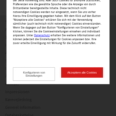
der Seite notwendig sind. Aber auch Cookies für anonyme Statistiken,
Präferenzen wie die gewählte Sprache oder die Anzeige von durch
Drittanbieter bereitgestellte Inhalte. Diese technisch nicht
notwendigen Cookies werden nur eingesetzt, wenn Sie uns vorher
hierzu Ihre Einwilligung gegeben haben. Mit dem Klick auf den Button
“Akzeptiere alle Cookies" erklären Sie sich mit der Verwendung
Startside
sämtlicher (auch technisch nicht notwendiger) Cookies einverstanden.
Wenn Sie dagegen auf den Button “Konfigurieren von Einstellungen“
Meddelser
klicken, können Sie die Cookieeinstellungen einsehen und individuell
anpassen. Unter
Datenschutz
erhalten Sie weitere Informationen und
Tilbud
können jederzeit die Einstellungen für Cookies anpassen bzw. Ihre
zuvor erteilte Einwilligung mit Wirkung für die Zukunft widerrufen.
Indkøbsmuligheder
Alle butikker alfabetisk
Service
ledige stillinger
Konfigurieren von
Akzeptiere alle Cookies
Einstellungen
Åbningstider
Kontakt
Impressionen
Kørevejledning
Generel information
Databeskyttelse