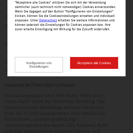
“Akzeptiere alle Cookies" erklären Sie sich mit der Verwendung
sämtlicher (auch technisch nicht notwendiger) Cookies einverstanden.
Jobs
Wenn Sie dagegen auf den Button “Konfigurieren von Einstellungen“
klicken, können Sie die Cookieeinstellungen einsehen und individuell
Öffnungszeiten
anpassen. Unter
Datenschutz
erhalten Sie weitere Informationen und
können jederzeit die Einstellungen für Cookies anpassen bzw. Ihre
Kontakt
zuvor erteilte Einwilligung mit Wirkung für die Zukunft widerrufen.
Impressionen
Anfahrt
Impressum
Datenschutz
Konfigurieren von
Akzeptiere alle Cookies
Einstellungen
Rechtliche Hinweise
EINKAUFEN IM FÖRDE PARK FLENSBURG
Einkaufsvergnügen nach dem Motto "Alles unter
einem Dach" bietet der Förde Park Flensburg. Das
Einkaufszentrum beherbergt auf einer Fläche von
mehr als 47.000 Quadratmetern eine Vielzahl von
Fachmärkten, darunter großflächige
Verkaufsmagneten wie expert, OBI, Kaufland, Roller
und Aldi. Dazu kommen attraktive Service- und