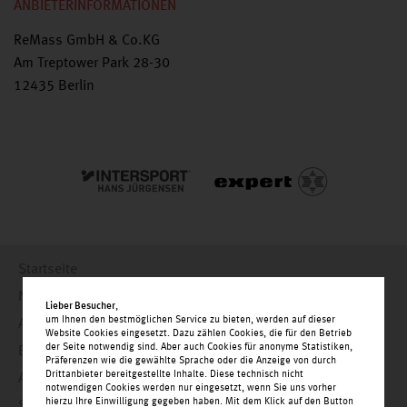
ANBIETERINFORMATIONEN
ReMass GmbH & Co.KG
Am Treptower Park 28-30
12435 Berlin
Startseite
Nachrichten
Lieber Besucher
,
um Ihnen den bestmöglichen Service zu bieten, werden auf dieser
Angebote
Website Cookies eingesetzt. Dazu zählen Cookies, die für den Betrieb
der Seite notwendig sind. Aber auch Cookies für anonyme Statistiken,
Einkaufswelt
Präferenzen wie die gewählte Sprache oder die Anzeige von durch
Drittanbieter bereitgestellte Inhalte. Diese technisch nicht
Alle Geschäfte alphabetisch
notwendigen Cookies werden nur eingesetzt, wenn Sie uns vorher
hierzu Ihre Einwilligung gegeben haben. Mit dem Klick auf den Button
Service